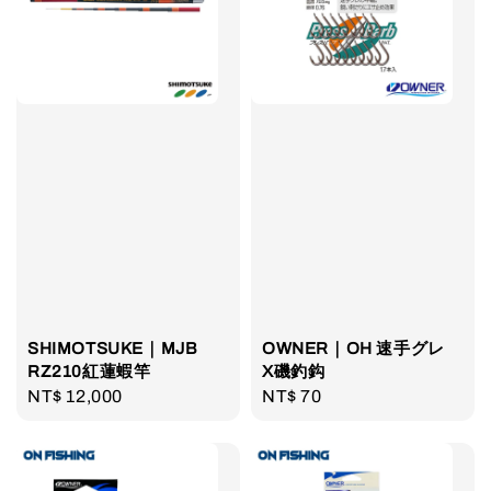
SHIMOTSUKE｜MJB
OWNER｜OH 速手グレ
RZ210紅蓮蝦竿
X磯釣鈎
Regular
NT$ 12,000
Regular
NT$ 70
price
price