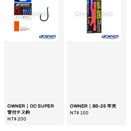
OWNER｜OC SUPER
OWNER｜BS-25 竿夾
管付チヌ鈎
Regular
NT$ 100
Regular
NT$ 200
price
price