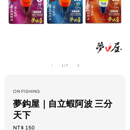
1
/
7
ON FISHING
夢鈎屋｜自立蝦阿波 三分
天下
Regular
NT$ 150