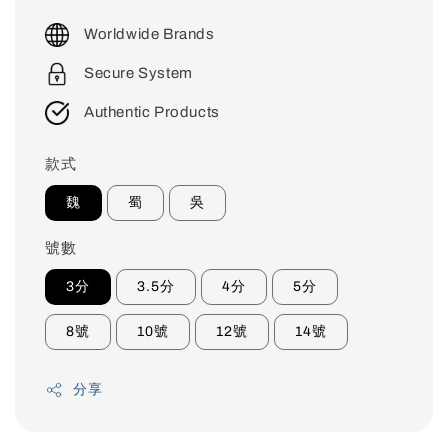
price
Worldwide Brands
Secure System
Authentic Products
款式
魏
蜀
吳
號數
3分
3.5分
4分
5分
8號
10號
12號
14號
分享