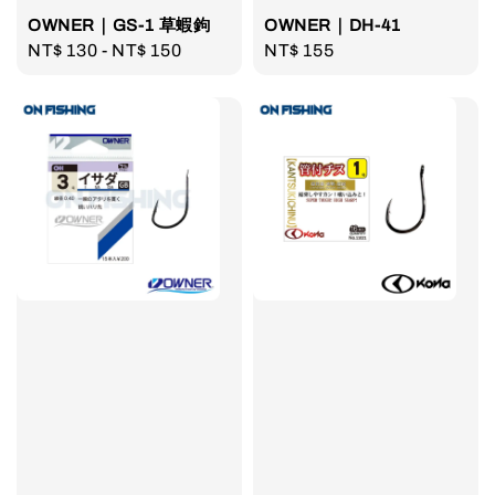
OWNER｜GS-1 草蝦鉤
OWNER｜DH-41
Regular
NT$ 130
-
NT$ 150
Regular
NT$ 155
price
price