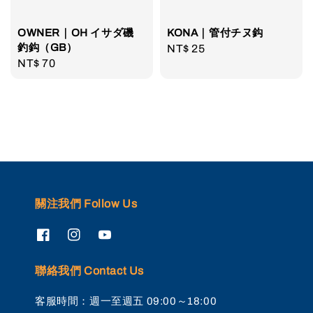
OWNER｜OH イサダ磯
KONA｜管付チヌ鈎
釣鈎（GB）
Regular
NT$ 25
Regular
NT$ 70
price
price
關注我們 Follow Us
聯絡我們 Contact Us
客服時間：週一至週五 09:00～18:00