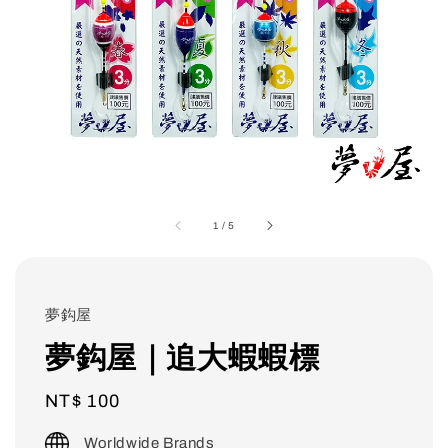
1
/
5
夢鈎屋
夢鈎屋｜追大蝦蝦標
Regular
NT$ 100
price
Worldwide Brands