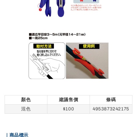
顏色
建議售價
條碼
混色
$100
4953873242175
｜商品標示