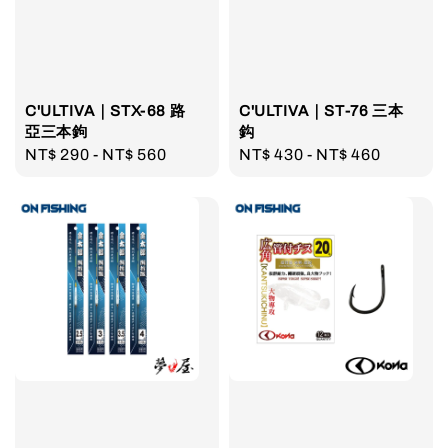
C'ULTIVA｜STX-68 路
C'ULTIVA｜ST-76 三本
亞三本鉤
鈎
Regular
NT$ 290
-
NT$ 560
Regular
NT$ 430
-
NT$ 460
price
price