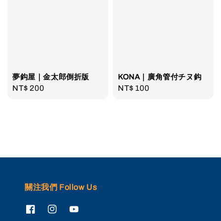
夢鈎屋｜金太郎倒折版
KONA｜廣角管付チヌ鈎
Regular
NT$ 200
Regular
NT$ 100
price
price
關注我們 Follow Us