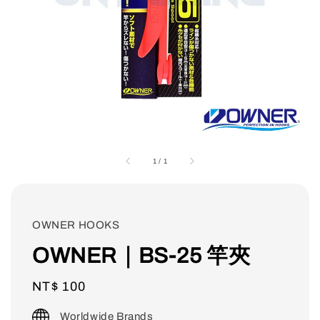
1
/
1
OWNER HOOKS
OWNER｜BS-25 竿夾
Regular
NT$ 100
price
Worldwide Brands