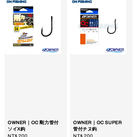
OWNER｜OC 剛力管付
OWNER｜OC SUPER
ソイX鈎
管付チヌ鈎
Regular
NT$ 200
Regular
NT$ 200