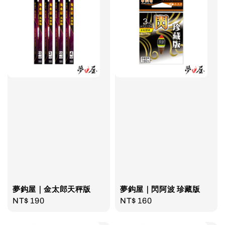
夢鈎屋｜金太郎天秤版
夢鈎屋｜閃阿波 珍藏版
Regular
NT$ 190
Regular
NT$ 160
price
price