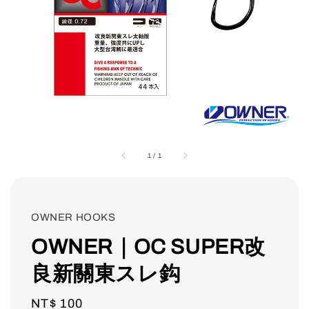
1
/
1
OWNER HOOKS
OWNER｜OC SUPER改
良新關東スレ鈎
Regular
NT$ 100