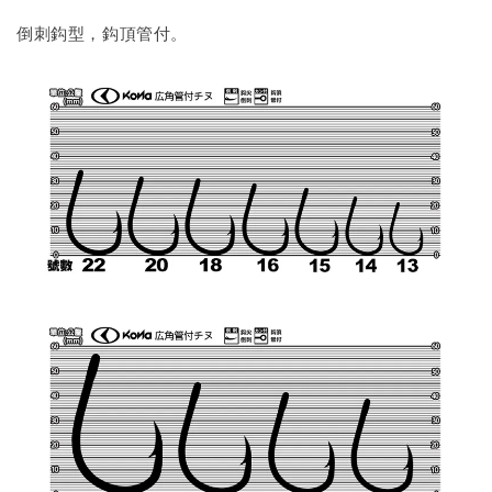
倒刺鈎型，鈎頂管付。