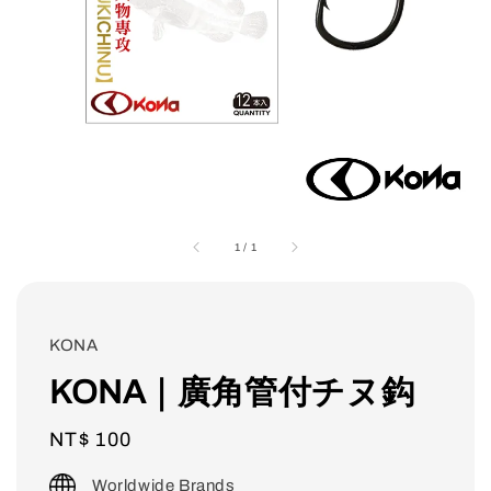
1
/
1
KONA
KONA｜廣角管付チヌ鈎
Regular
NT$ 100
price
Worldwide Brands