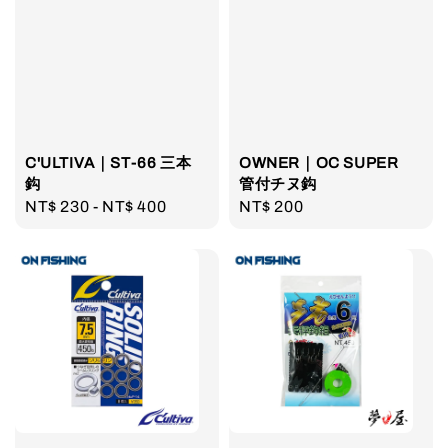
C'ULTIVA｜ST-66 三本
OWNER｜OC SUPER
鈎
管付チヌ鈎
Regular
NT$ 230
-
NT$ 400
Regular
NT$ 200
price
price