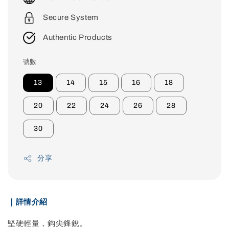
Secure System
Authentic Products
號數
13
14
15
16
18
20
22
24
26
28
30
分享
｜詳情介紹
堅硬輕量，鈎尖鋒銳。