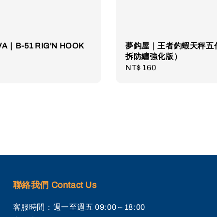
VA｜B-51 RIG'N HOOK
夢鈎屋｜王者釣蝦天秤五
拆防纏強化版）
r
Regular
NT$ 160
price
聯絡我們 Contact Us
客服時間：週一至週五 09:00～18:00