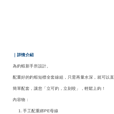
｜詳情介紹
為釣蝦新手所設計。
配重好的釣蝦短標全套線組，只需再量水深，就可以
簡單配套，讓您「立可釣，立刻咬」，輕鬆上鈎！
內容物：
手工配重綁PE母線