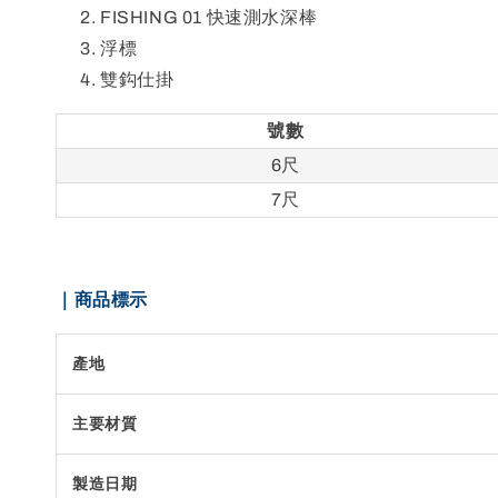
FISHING 01 快速測水深棒
浮標
雙鈎仕掛
號數
6尺
7尺
｜商品標示
產地
主要材質
製造日期