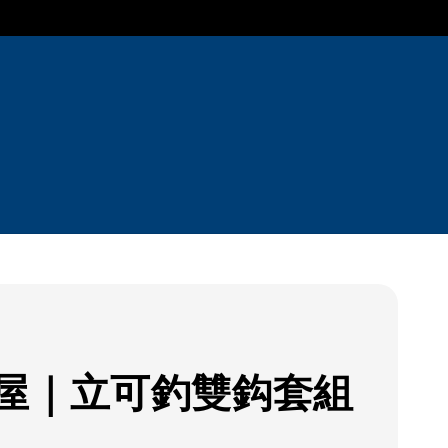
屋｜立可釣雙鈎套組