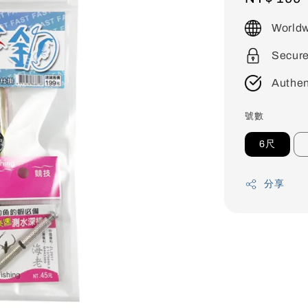
price
Worldw
Secur
Authen
號數
6尺
分享