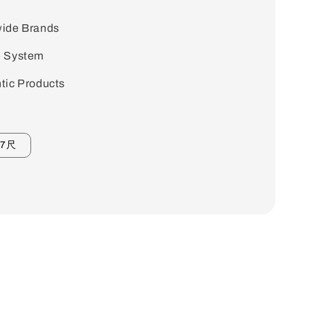
ide Brands
e System
tic Products
7尺