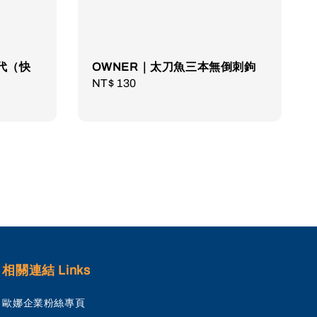
代（快
OWNER｜太刀魚三本無倒刺鉤
Regular
NT$ 130
price
相關連結 Links
歐娜企業粉絲專頁