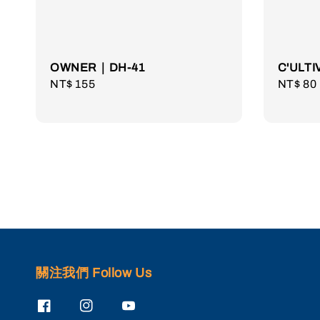
OWNER｜DH-41
C'ULTI
Regular
NT$ 155
Regula
NT$ 80
price
price
關注我們 Follow Us