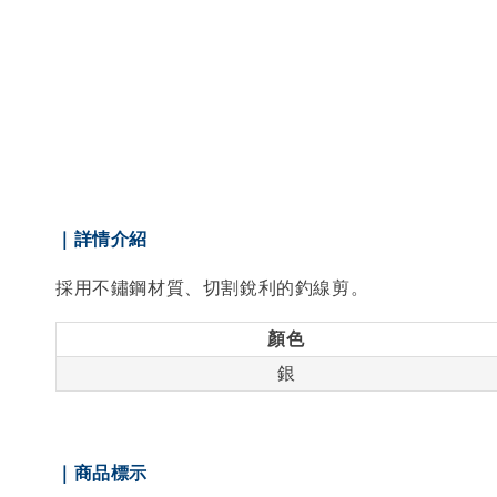
｜詳情介紹
採用不鏽鋼材質、切割銳利的釣線剪。
顏色
銀
｜商品標示