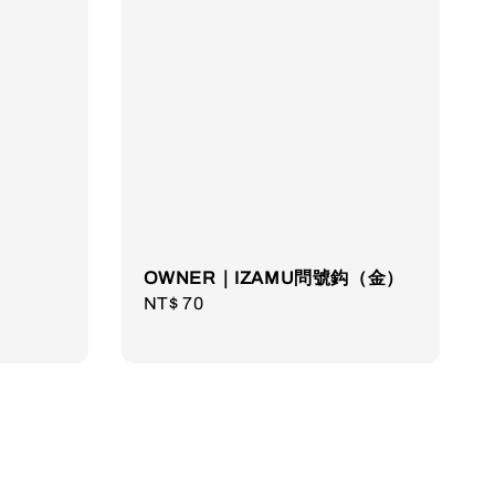
OWNER｜IZAMU問號鈎（金）
Regular
NT$ 70
price