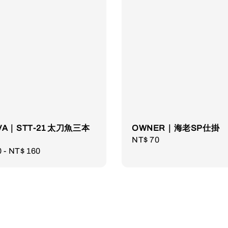
IVA｜STT-21 太刀魚三本
OWNER｜海老SP仕掛
Regular
NT$ 70
r
0
-
NT$ 160
price