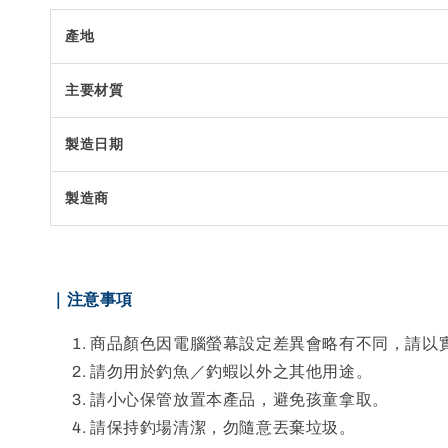
產地
主要材質
製造日期
製造商
｜注意事項
商品顏色因電腦螢幕設定差異會略有不同，請以
請勿用於釣魚／釣蝦以外之其他用途。
請小心保管放置本產品，避免孩童拿取。
請保持釣場清潔，勿隨意丟棄垃圾。