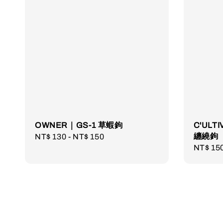
OWNER｜GS-1 草蝦鉤
C'ULT
纏繞鉤
Regular
NT$ 130
-
NT$ 150
Regula
NT$ 15
price
price