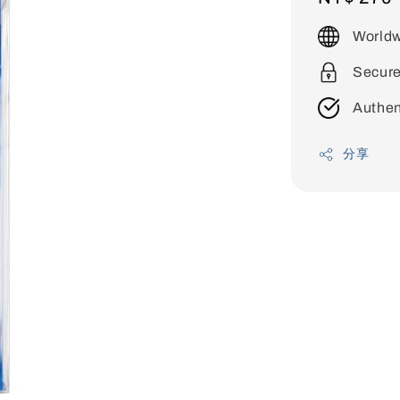
price
Worldw
Secur
Authen
分享