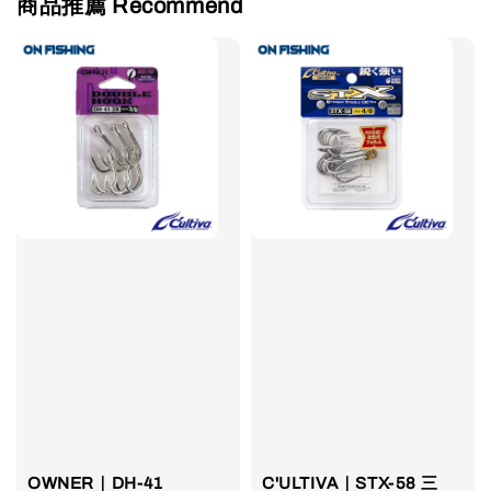
商品推薦 Recommend
OWNER｜DH-41
C'ULTIVA｜STX-58 三