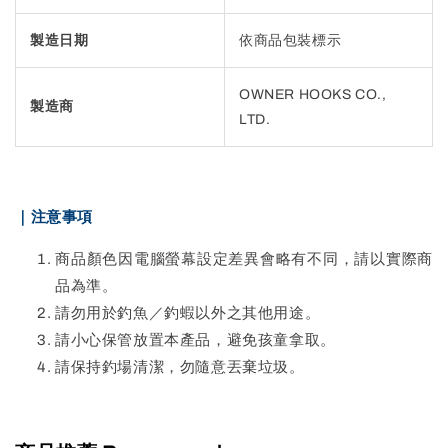
製造日期
依商品包裝標示
OWNER HOOKS CO.,
製造商
LTD.
｜注意事項
商品顏色因電腦螢幕設定差異會略有不同，請以實際商
品為準。
請勿用於釣魚／釣蝦以外之其他用途。
請小心保管放置本產品，避免孩童拿取。
請保持釣場清潔，勿隨意丟棄垃圾。