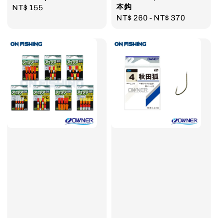
本鈎
Regular
NT$ 155
Regular
NT$ 260
-
NT$ 370
price
price