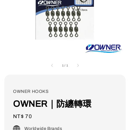
1
/
1
OWNER HOOKS
OWNER｜防纏轉環
Regular
NT$ 70
price
Worldwide Brands