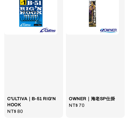
C'ULTIVA｜B-51 RIG'N
OWNER｜海老SP仕掛
HOOK
Regular
NT$ 70
Regular
NT$ 80
price
price