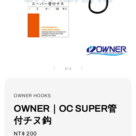
1
/
1
OWNER HOOKS
OWNER｜OC SUPER管
付チヌ鈎
Regular
NT$ 200