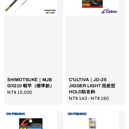
SHIMOTSUKE｜MJB
C'ULTIVA｜JD-25
GX210 蝦竿（標準款）
JIGGER LIGHT 段差型
HOLD助攻鉤
Regular
NT$ 15,000
Regular
NT$ 140
-
NT$ 190
price
price