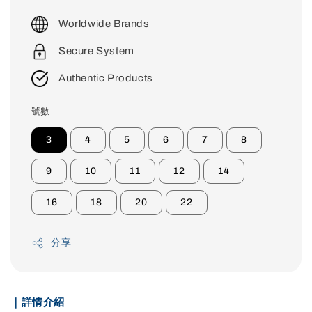
price
Worldwide Brands
Secure System
Authentic Products
號數
3
4
5
6
7
8
9
10
11
12
14
16
18
20
22
分享
｜詳情介紹