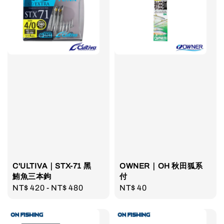
C'ULTIVA｜STX-71 黑
OWNER｜OH 秋田狐系
鮪魚三本鉤
付
Regular
NT$ 420
-
NT$ 480
Regular
NT$ 40
price
price