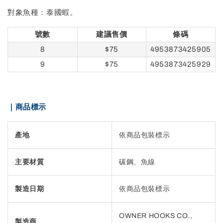
對象魚種：泰國蝦。
號數
建議售價
條碼
8
$75
4953873425905
9
$75
4953873425929
｜商品標示
產地
依商品包裝標示
主要材質
碳鋼、魚線
製造日期
依商品包裝標示
OWNER HOOKS CO.,
製造商