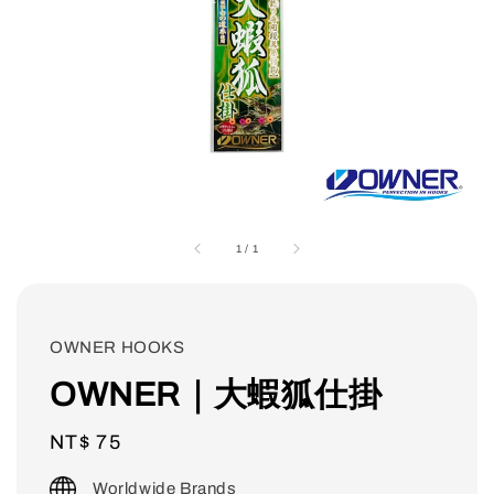
1
/
1
OWNER HOOKS
OWNER｜大蝦狐仕掛
Regular
NT$ 75
price
Worldwide Brands