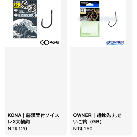
KONA｜惡漢管付ソイス
OWNER｜超銳先 丸せ
レX大物鈎
いご鈎（GB）
Regular
NT$ 120
Regular
NT$ 150
price
price