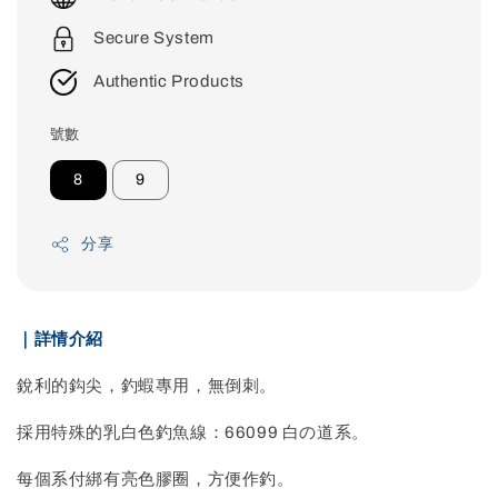
Secure System
Authentic Products
號數
8
9
分享
｜詳情介紹
銳利的鈎尖，釣蝦專用，無倒刺。
採用特殊的乳白色釣魚線：66099 白の道系。
每個系付綁有亮色膠圈，方便作釣。