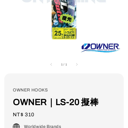
1
/
1
OWNER HOOKS
OWNER｜LS-20 擬棒
Regular
NT$ 310
price
Worldwide Brands