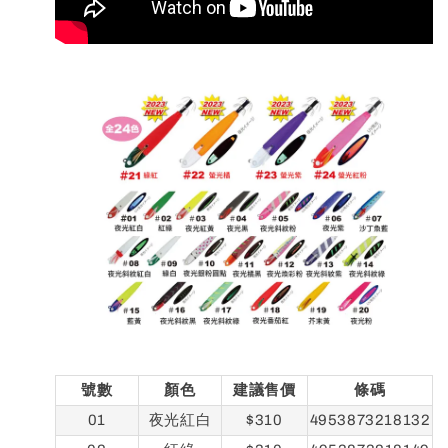
號數
顏色
建議售價
條碼
01
夜光紅白
$310
4953873218132