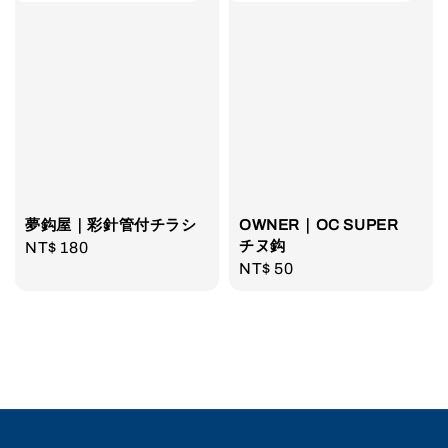
夢鈎屋｜彩針管付チラシ
OWNER｜OC SUPER
チヌ鈎
Regular
NT$ 180
Regular
NT$ 50
price
price