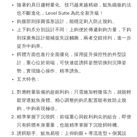
隨著釣具日趨輕量化、技巧越來越精細，魷魚鐵板釣法
也不斷進化，Level Sutte 為此全新升級！
鈎腹部則採圓弧形設計，能穩定刺入防止脫鈎。
上下鈎爪分別設計不同：上鉤便於傳遞刺鉤力量，下鈎
則採廣角設計能補捉失誤觸腕，兩者交錯排列，進一步
提升中鈎率。
餌體方面也進行全面優化，採用提升操控性的外型設
計，重心位於前端，可快速從誘餌姿態切換到沉降姿
勢，實現隨心操作、精準誘魚。
五大特色：
對應輕量裝備的超銳利鈎：只需施加輕微張力，就能輕
鬆穿透魷魚身體。精心調整的鈎爪配置能有效防止脫
鉤，中鉤表現極佳。
精準掌握下沉咬餌：前端重心與銳利鉤尖的組合，即便
只有餌體本身重量，也能精準掌握下沉咬餌時機。
誘餌順手、魷魚易咬：上仰鈎眼＋導流造型＋側翼設