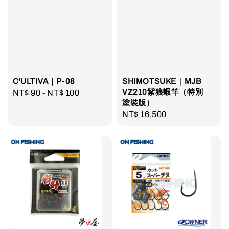
C'ULTIVA｜P-08
SHIMOTSUKE｜MJB
VZ210紫狼蝦竿（特別
Regular
NT$ 90
-
NT$ 100
塗裝版）
price
Regular
NT$ 16,500
price