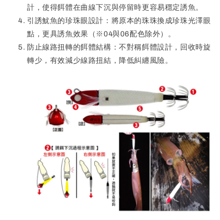
計，使得餌體在曲線下沉與停留時更容易穩定誘魚。
引誘魷魚的珍珠眼設計：將原本的珠珠換成珍珠光澤眼
點，更具誘魚效果（※04與06配色除外）。
防止線路扭轉的餌體結構：不對稱餌體設計，回收時旋
轉少，有效減少線路扭結，降低糾纏風險。