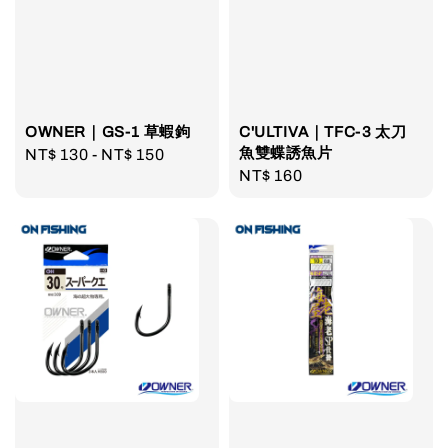
OWNER｜GS-1 草蝦鉤
C'ULTIVA｜TFC-3 太刀
魚雙蝶誘魚片
Regular
NT$ 130
-
NT$ 150
Regular
NT$ 160
price
price