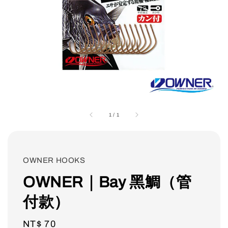
1
/
1
OWNER HOOKS
OWNER｜Bay 黑鯛（管
付款）
Regular
NT$ 70