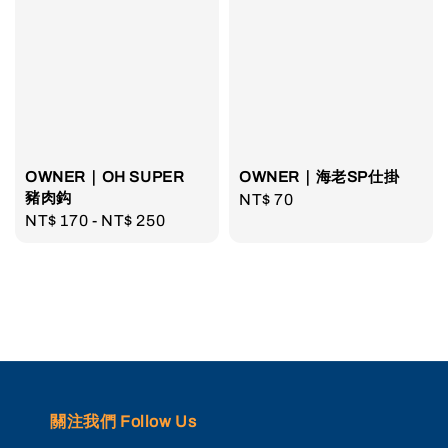
OWNER｜OH SUPER
OWNER｜海老SP仕掛
豬肉鈎
Regular
NT$ 70
Regular
NT$ 170
-
NT$ 250
price
price
關注我們 Follow Us