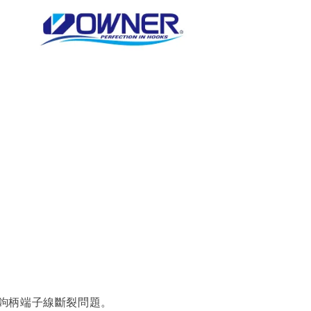
低鉤柄端子線斷裂問題。