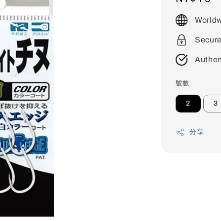
price
Worldw
Secur
Authen
號數
2
3
分享