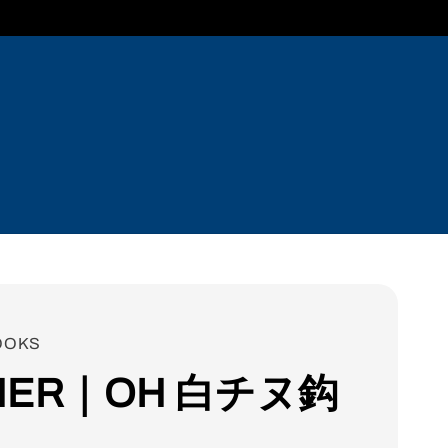
OOKS
NER｜OH 白チヌ鈎