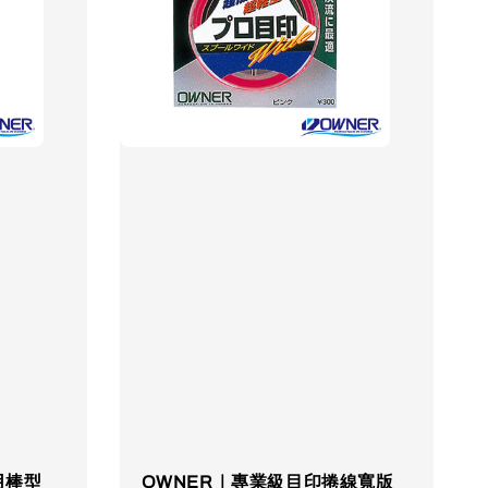
用棒型
OWNER｜專業級目印捲線寬版