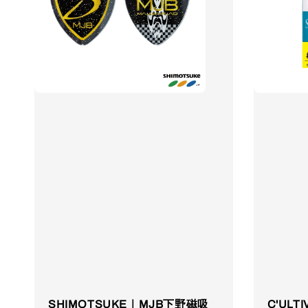
SHIMOTSUKE｜MJB下野磁吸
C'ULT