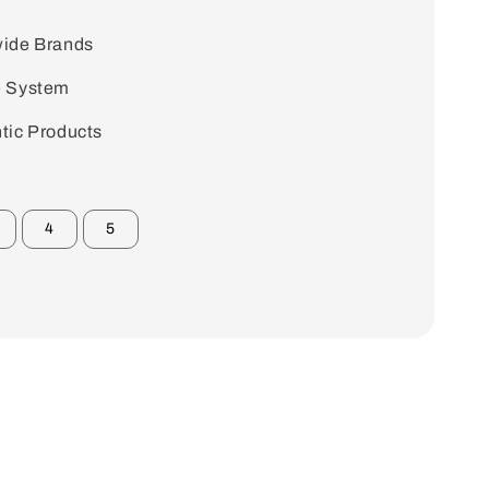
ide Brands
e System
tic Products
4
5