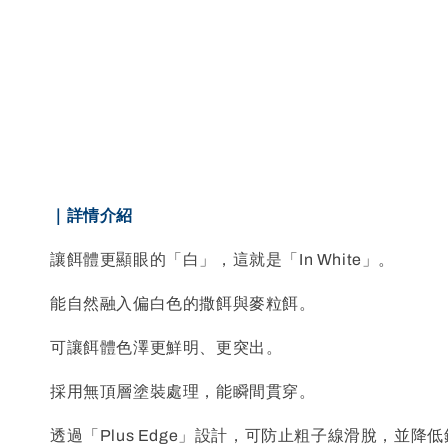
｜詳情介紹
讓餌體更顯眼的「白」，這就是「In White」。
能自然融入偏白色的撒餌與麥粒餌。
可讓餌體色澤更鮮明、更突出。
採用無頂層塗裝處理，能瞬間貫穿。
透過「Plus Edge」設計，可防止粗子線滑脫，並降