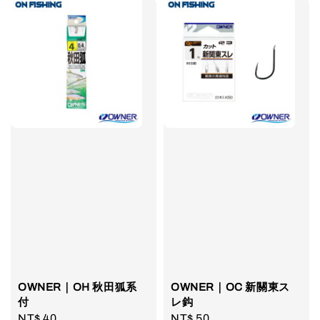
OWNER｜OH 秋田狐系
OWNER｜OC 新關東ス
付
レ鈎
Regular
NT$ 40
Regular
NT$ 50