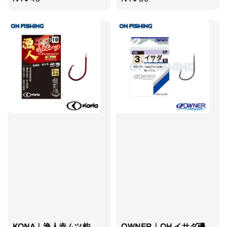
price
price
KONA｜漁人赤ムツ鈎
OWNER｜OH イサダ磯