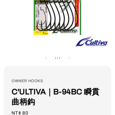
1
/
1
OWNER HOOKS
C'ULTIVA｜B-94BC 瞬貫
曲柄鈎
Regular
NT$ 80