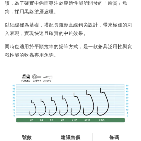
讀，為了確實中鉤而專注於穿透性能所開發的「瞬貫」魚
鉤，採用黑鉻塗層處理。
以細線徑為基礎，搭配長錐形直線鉤尖設計，帶來極佳的刺
入表現，實現快速且確實的中鉤效果。
同時也適用於平順拉竿的揚竿方式，是一款兼具泛用性與實
戰性能的軟蟲專用魚鉤。
號數
建議售價
條碼