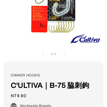
1
/
1
OWNER HOOKS
C'ULTIVA｜B-75 脇刺鉤
Regular
NT$ 80
price
Worldwide Brands