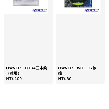
OWNER｜BORA三本鉤
OWNER｜WOOLLY線
（徳用）
擋
Regular
NT$ 400
Regular
NT$ 80
price
price