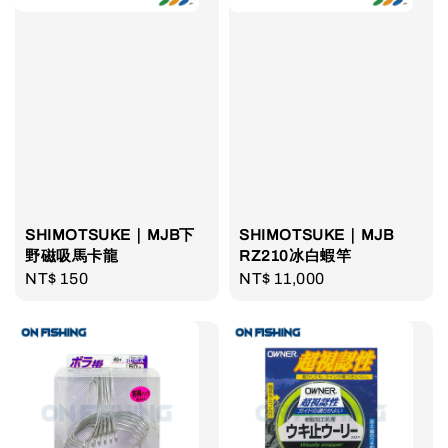
SHIMOTSUKE｜MJB下
SHIMOTSUKE｜MJB
野磁吸馬卡龍
RZ210冰白蝦竿
Regular
NT$ 150
Regular
NT$ 11,000
price
price