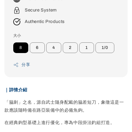
Secure System
Authentic Products
大小
8
6
4
2
1
1/0
分享
｜詳情介紹
「脇刺」之名，源自武士隨身配戴的脇差短刀，象徵這是一
款應該隨時備在路亞裝備中的必備魚鉤。
在經典鉤型基礎上進行優化，專為中段掛法釣組打造。