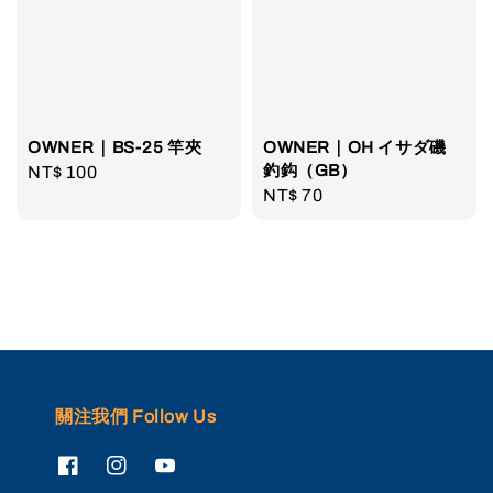
OWNER｜BS-25 竿夾
OWNER｜OH イサダ磯
釣鈎（GB）
Regular
NT$ 100
Regular
NT$ 70
price
price
關注我們 Follow Us