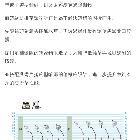
型或子彈型鉛頭，則又太容易穿過障礙物。
而這款防掛草環設計正是為了解決這樣的困擾而生。
先讓鉛頭刻意去碰觸水草，再透過操作動作誘使黑鱸開口咬
餌。
採用填補縫隙的獨家鉤眼造型，大幅降低雜草與垃圾纏附的
情況。
並搭配具備岸拋鉤型輪廓的偏移鉤設計，進一步提升魚鉤本
身的防掛草性能。