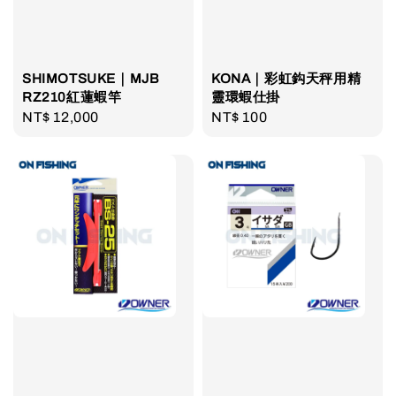
SHIMOTSUKE｜MJB
KONA｜彩虹鈎天秤用精
RZ210紅蓮蝦竿
靈環蝦仕掛
Regular
NT$ 12,000
Regular
NT$ 100
price
price