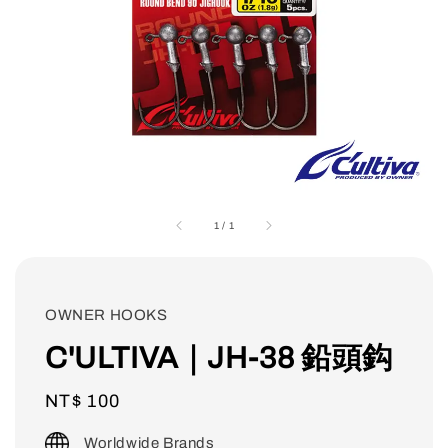
1
/
1
OWNER HOOKS
C'ULTIVA｜JH-38 鉛頭鈎
Regular
NT$ 100
price
Worldwide Brands