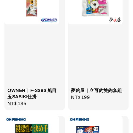
OWNER｜F-3393 船目
夢鈎屋｜立可釣雙鈎套組
玉SABIKI仕掛
Regular
NT$ 199
Regular
NT$ 135
price
price