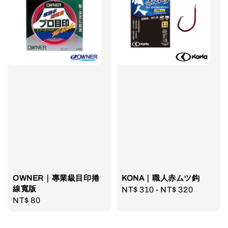
OWNER｜專業級目印捲
KONA｜職人赤ムツ鈎
線寬版
Regular
NT$ 310
-
NT$ 320
Regular
NT$ 80
price
price