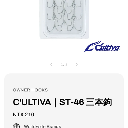
1
/
1
OWNER HOOKS
C'ULTIVA｜ST-46 三本鉤
Regular
NT$ 210
price
Worldwide Brands