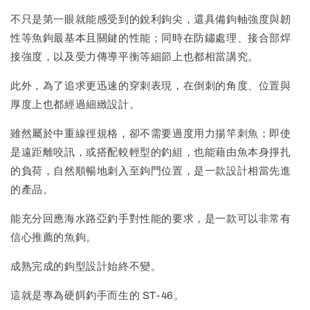
不只是第一眼就能感受到的銳利鉤尖，還具備鉤軸強度與韌
性等魚鉤最基本且關鍵的性能；同時在防鏽處理、接合部焊
接強度，以及受力傳導平衡等細節上也都相當講究。
此外，為了追求更迅速的穿刺表現，在倒刺的角度、位置與
厚度上也都經過細緻設計。
雖然屬於中重線徑規格，卻不需要過度用力揚竿刺魚；即使
是遠距離咬訊，或搭配較輕型的釣組，也能藉由魚本身掙扎
的負荷，自然順暢地刺入至鉤門位置，是一款設計相當先進
的產品。
能充分回應海水路亞釣手對性能的要求，是一款可以非常有
信心推薦的魚鉤。
成熟完成的鉤型設計始終不變。
這就是專為硬餌釣手而生的 ST-46。