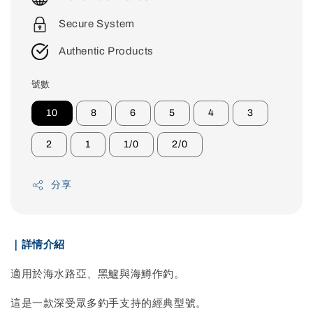
Secure System
Authentic Products
號數
10
8
6
5
4
3
2
1
1/0
2/0
分享
｜詳情介紹
適用於海水路亞、黑鱸與海鱒作釣。
這是一款深受眾多釣手支持的經典型號。