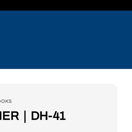
OOKS
ER｜DH-41