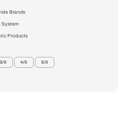
ide Brands
e System
tic Products
3/0
4/0
5/0