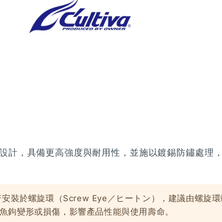
設計，具備更高強度與耐用性，並施以鍍錫防鏽處理
若安裝於螺旋環（Screw Eye／ヒートン），建議由螺旋
魚鉤變形或損傷，影響產品性能與使用壽命。