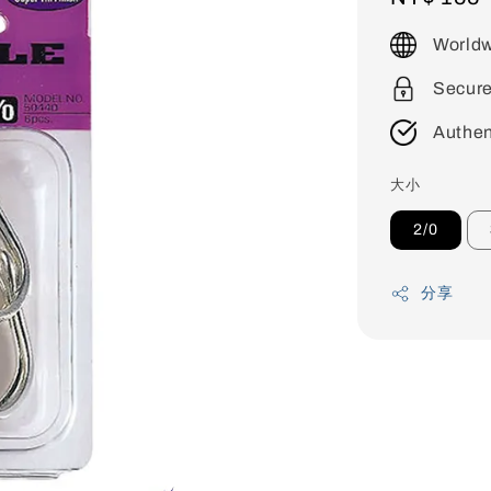
price
Worldw
Secur
Authen
大小
2/0
分享