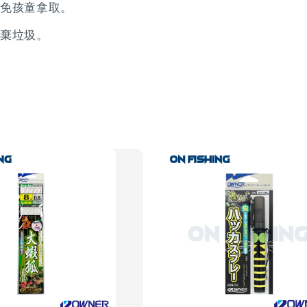
避免孩童拿取。
丟棄垃圾。