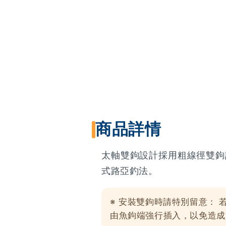
商品詳情
太軸雙鉤設計採用粗線徑雙鉤
式路亞釣法。
※ 安裝雙鉤時請特別留意： 
由魚鉤端強行插入，以免造成