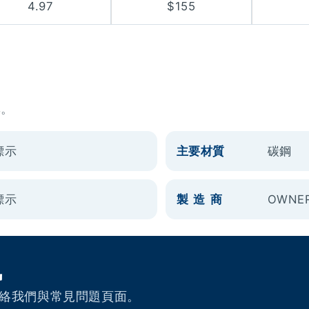
4.97
$155
準。
標示
主要材質
碳鋼
標示
製 造 商
OWNER
訊
絡我們與常見問題頁面。