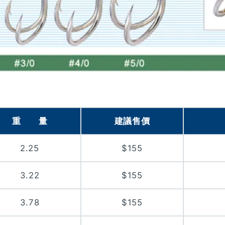
重 量
建議售價
2.25
$155
3.22
$155
3.78
$155