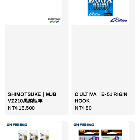
SHIMOTSUKE｜MJB
C'ULTIVA｜B-51 RIG'N
VZ210黑豹蝦竿
HOOK
Regular
NT$ 15,500
Regular
NT$ 80
price
price