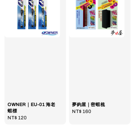
OWNER｜EU-01 海老
夢鈎屋｜密蝦梳
蝦標
Regular
NT$ 160
Regular
NT$ 120
price
price