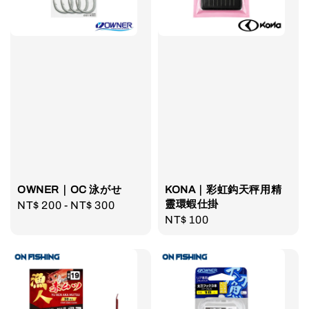
OWNER｜OC 泳がせ
KONA｜彩虹鈎天秤用精
靈環蝦仕掛
Regular
NT$ 200
-
NT$ 300
Regular
NT$ 100
price
price