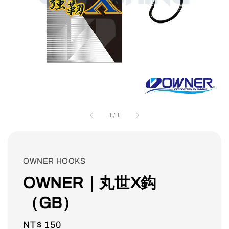
1
/
1
OWNER HOOKS
OWNER｜丸世X鈎
（GB）
Regular
NT$ 150