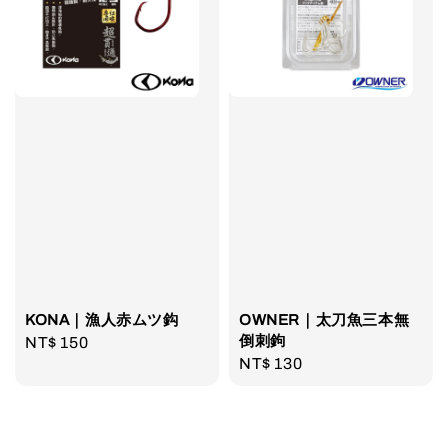
KONA｜漁人赤ムツ鈎
OWNER｜太刀魚三本無
倒刺鉤
Regular
NT$ 150
Regular
NT$ 130
price
price