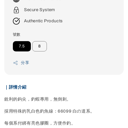
Secure System
Authentic Products
號數
7.5
8
分享
｜詳情介紹
銳利的鈎尖，釣蝦專用，無倒刺。
採用特殊的乳白色釣魚線：66099 白の道系。
每個系付綁有亮色膠圈，方便作釣。