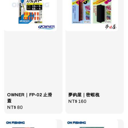
OWNER｜FP-02 止滑
夢鈎屋｜密蝦梳
蓋
Regular
NT$ 160
Regular
NT$ 80
price
price