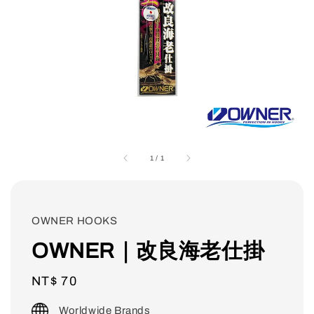
1
/
1
OWNER HOOKS
OWNER｜改良海老仕掛
Regular
NT$ 70
price
Worldwide Brands