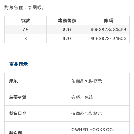
對象魚種：泰國蝦。
號數
建議售價
條碼
7.5
$70
4953873424496
8
$70
4953873424502
｜商品標示
產地
依商品包裝標示
主要材質
碳鋼、魚線
製造日期
依商品包裝標示
OWNER HOOKS CO.,
製造商