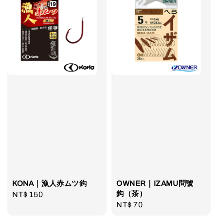
KONA｜漁人赤ムツ鈎
OWNER｜IZAMU問號
鈎（茶）
Regular
NT$ 150
Regular
NT$ 70
price
price