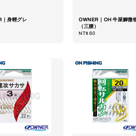
ER｜身輕グレ
OWNER｜OH 牛屎鯽微
（三腰）
r
Regular
NT$ 60
price