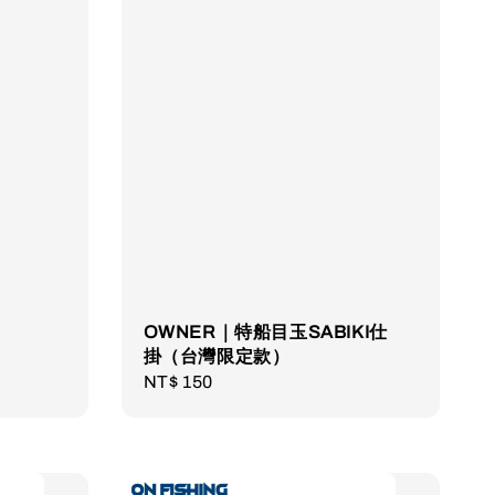
OWNER｜特船目玉SABIKI仕
掛（台灣限定款）
Regular
NT$ 150
price