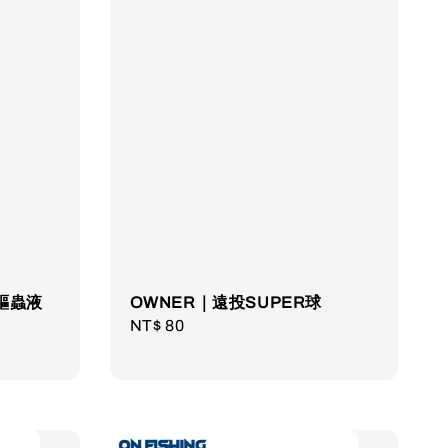
驅蟲液
OWNER｜遠投SUPER球
Regular
NT$ 80
price