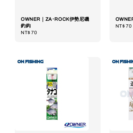
OWNER｜ZA･ROCK伊勢尼磯
OWN
釣鈎
Regula
NT$ 70
Regular
NT$ 70
price
price