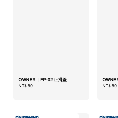
OWNER｜FP-02 止滑蓋
OWNE
Regular
NT$ 80
Regula
NT$ 80
price
price