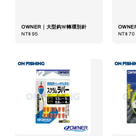
OWNER｜大型鈎Ｗ轉環別針
OWNE
Regular
NT$ 95
Regula
NT$ 70
price
price