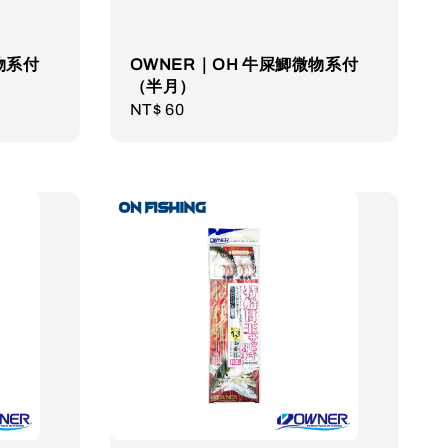
物系付
OWNER｜OH 牛屎鯽微物系付
（半月）
Regular
NT$ 60
price