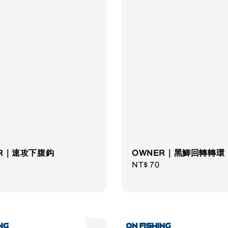
ER｜速攻下腹鈎
OWNER｜黑鯽回轉轉環
r
Regular
NT$ 70
price