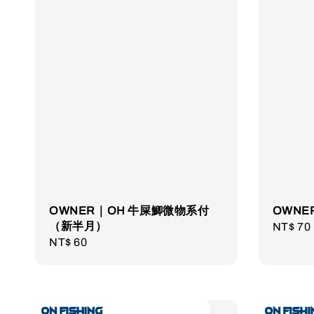
OWNER｜OH 牛屎鯽微物系付
OWN
（新半月）
Regula
NT$ 70
Regular
NT$ 60
price
price