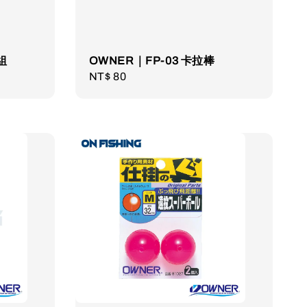
組
OWNER｜FP-03 卡拉棒
Regular
NT$ 80
price