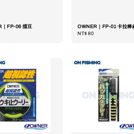
R｜FP-06 擋豆
OWNER｜FP-01 卡拉棒
r
Regular
NT$ 80
price