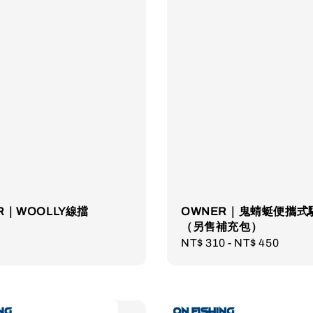
R｜WOOLLY線擋
OWNER｜鬼蜻蜓便攜式
（另售補充包）
r
Regular
NT$ 310
-
NT$ 450
price