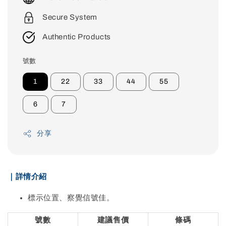
Secure System
Authentic Products
號數
1
22
33
44
55
6
7
分享
｜詳情介紹
標示位置、察覺信號佳。
號數
建議售價
條碼