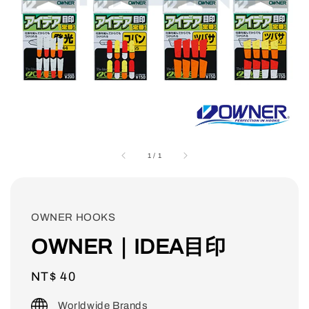
1
/
1
OWNER HOOKS
OWNER｜IDEA目印
Regular
NT$ 40
price
Worldwide Brands