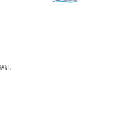
性設計。
。