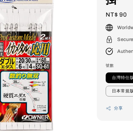
Regular
NT$ 90
price
Worldw
Secur
Authen
號數
台灣特仕
日本常規
分享