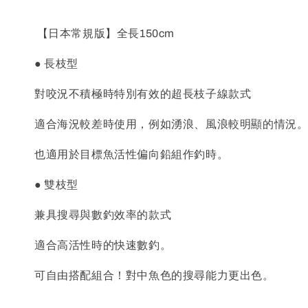
【日本常規版】全長150cm
● 長枝型
對咬況不積極時特別有效的超長枝子線款式
適合海況較差時使用，例如湧浪、風浪較明顯的情況
也適用於目標魚活性偏向鉛組作釣時。
● 雙枝型
兼具搜尋與數釣效率的款式
適合高活性時的快速數釣。
可自由搭配組合！對中魚色的搜尋能力更出色。