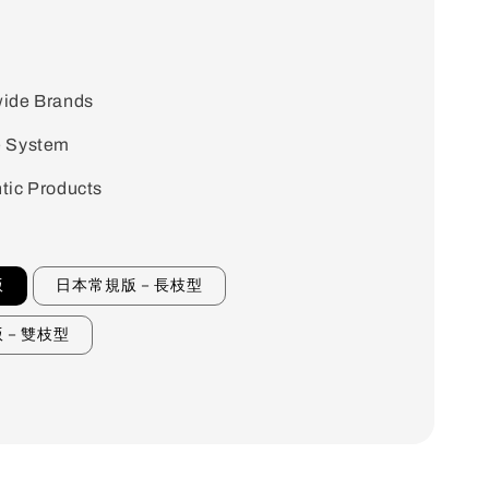
ide Brands
e System
tic Products
版
日本常規版－長枝型
版－雙枝型