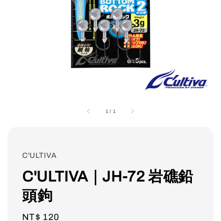
1
/
1
C'ULTIVA
C'ULTIVA｜JH-72 岩礁鉛
頭鉤
Regular
NT$ 120