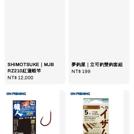
SHIMOTSUKE｜MJB
夢鈎屋｜立可釣雙鈎套組
RZ210紅蓮蝦竿
Regular
NT$ 199
Regular
NT$ 12,000
price
price