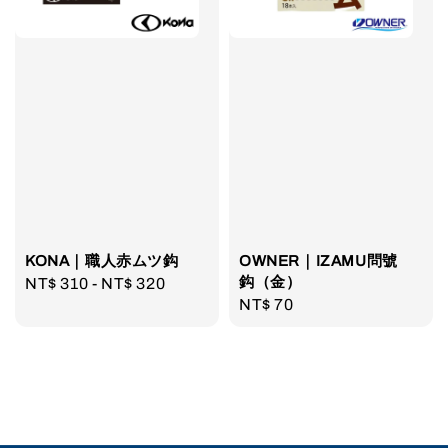
KONA｜職人赤ムツ鈎
OWNER｜IZAMU問號
鈎（金）
Regular
NT$ 310
-
NT$ 320
Regular
NT$ 70
price
price