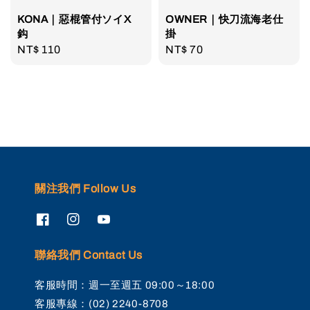
KONA｜惡棍管付ソイX
OWNER｜快刀流海老仕
鈎
掛
Regular
NT$ 110
Regular
NT$ 70
price
price
關注我們 Follow Us
聯絡我們 Contact Us
客服時間：週一至週五 09:00～18:00
客服專線：(02) 2240-8708