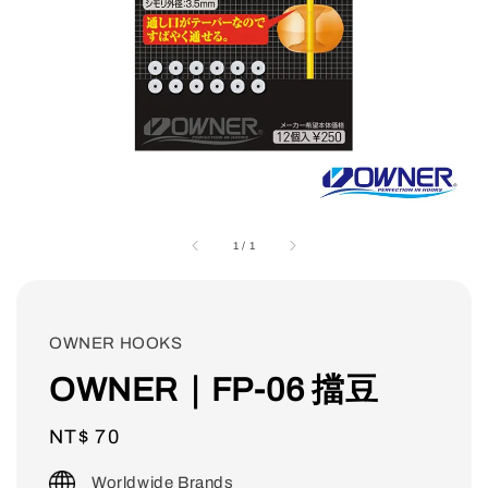
1
/
1
OWNER HOOKS
OWNER｜FP-06 擋豆
Regular
NT$ 70
price
Worldwide Brands