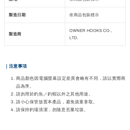
製造日期
依商品包裝標示
OWNER HOOKS CO.,
製造商
LTD.
｜注意事項
商品顏色因電腦螢幕設定差異會略有不同，請以實際商
品為準。
請勿用於釣魚／釣蝦以外之其他用途。
請小心保管放置本產品，避免孩童拿取。
請保持釣場清潔，勿隨意丟棄垃圾。