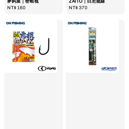
夢鈎屋｜密蝦梳
ZAITO｜白尼龍線
Regular
NT$ 160
Regular
NT$ 370
price
price