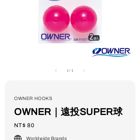
1
/
1
OWNER HOOKS
OWNER｜遠投SUPER球
Regular
NT$ 80
price
Worldwide Brands