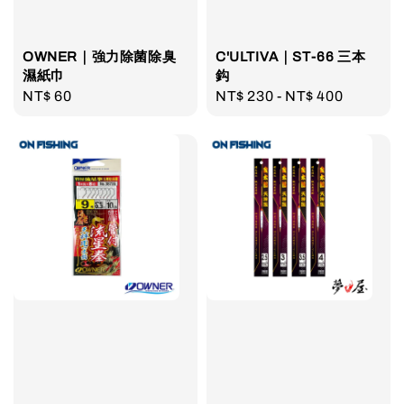
OWNER｜強力除菌除臭
C'ULTIVA｜ST-66 三本
濕紙巾
鈎
Regular
NT$ 60
Regular
NT$ 230
-
NT$ 400
price
price