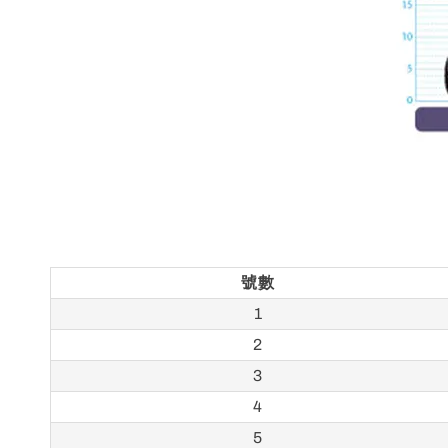
號數
1
2
3
4
5