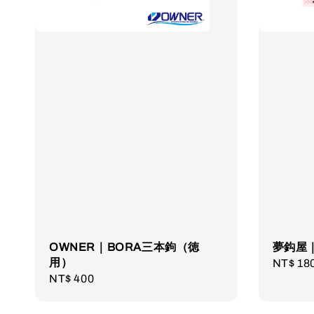
OWNER｜BORA三本鉤（徳
夢鈎屋
用）
Regula
NT$ 18
Regular
NT$ 400
price
price