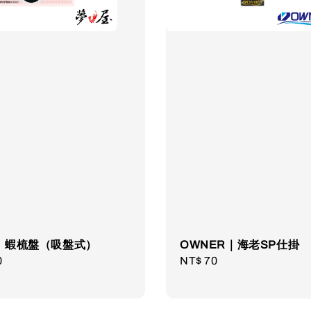
｜蝦梳盤（吸盤式）
OWNER｜海老SP仕掛
r
0
Regular
NT$ 70
price