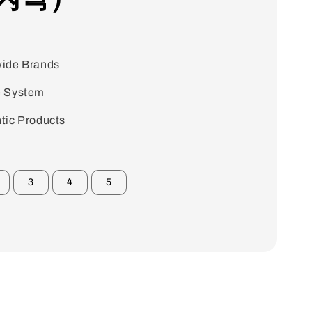
ide Brands
e System
tic Products
3
4
5