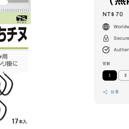
Regular
NT$ 70
price
Worldw
Secur
Authen
號數
1
2
分享