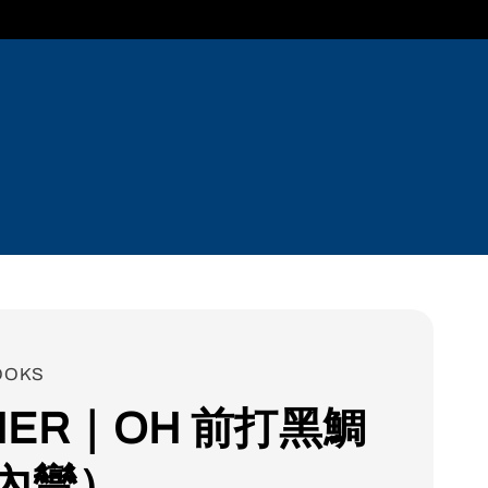
OOKS
NER｜OH 前打黑鯛
內彎）