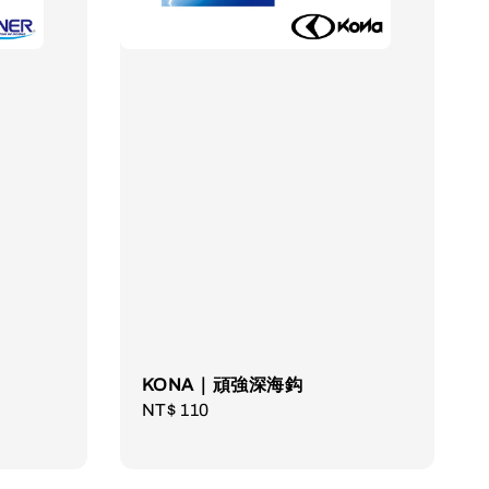
KONA｜頑強深海鈎
Regular
NT$ 110
price