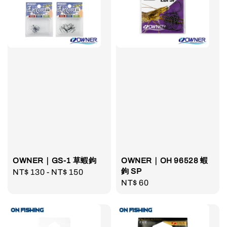
OWNER｜GS-1 草蝦鉤
OWNER｜OH 96528 蝦
鉤 SP
Regular
NT$ 130
-
NT$ 150
Regular
NT$ 60
price
price