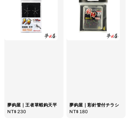
夢鈎屋｜王者草蝦鈎天平
夢鈎屋｜彩針管付チラシ
Regular
NT$ 230
Regular
NT$ 180
price
price