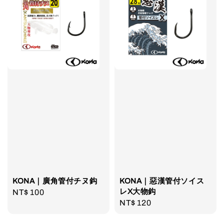
KONA｜廣角管付チヌ鈎
KONA｜惡漢管付ソイス
レX大物鈎
Regular
NT$ 100
Regular
NT$ 120
price
price