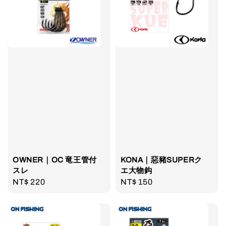
OWNER｜OC 竜王管付
KONA｜惡豬SUPERク
スレ
エ大物鈎
Regular
NT$ 220
Regular
NT$ 150
price
price